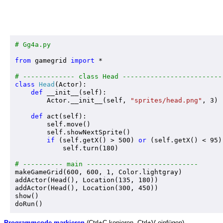
# Gg4a.py
from
 gamegrid 
import
 *

# ------------- class Head -------------------------
class
Head
(Actor):

def
 __init__(self):

        Actor.__init__(self, 
"sprites/head.png"
, 3)

def
 act(self):     

        self.move()         

        self.showNextSprite()

if
 (self.getX() > 500) 
or
 (self.getX() < 95):
            self.turn(180)        

# ---------- main ----------------------------  

makeGameGrid(600, 600, 1, Color.lightgray)

addActor(Head(), Location(135, 180))

addActor(Head(), Location(300, 450))

show()

Programmcode markieren
(Ctrl+C kopieren, Ctrl+V einfügen)