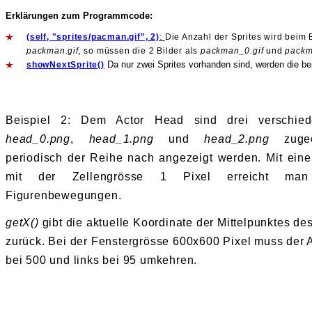
Erklärungen zum Programmcode:
:
(self, "sprites/pacman.gif", 2)
Die Anzahl der Sprites wird beim
packman.gif,
so müssen die 2 Bilder als
packman_0.gif
und
pack
Da nur zwei Sprites vorhanden sind, werden die be
showNextSprite()
Beispiel 2:
Dem Actor Head sind drei verschied
head_0.png
,
head_1.png
und
head_2.png
zuge
periodisch der Reihe nach angezeigt werden. Mit ei
mit der Zellengrösse 1 Pixel erreicht man 
Figurenbewegungen.
getX()
gibt die aktuelle Koordinate der Mittelpunktes de
zurück.
Bei der Fenstergrösse 600x600 Pixel muss der A
bei 500 und links bei 95 umkehren.