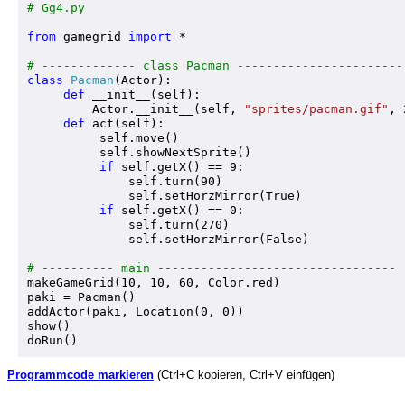
# Gg4.py
from
 gamegrid 
import
 *

# ------------- class Pacman -----------------------
class
Pacman
(Actor):

def
 __init__(self):

         Actor.__init__
(self, 
"sprites/pacman.gif"
, 
def
 act(self):

          self.move()

          self.
showNextSprite()
if
 self.getX() == 9:

              self.turn(90)

              self.setHorzMirror(True)

if
 self.getX() == 0:

              self.turn(270)

              self.setHorzMirror(False)             

# ---------- main --------------------------------- 

makeGameGrid(10, 10, 60, Color.red)

paki = Pacman()

addActor(paki, Location(0, 0))

show()

Programmcode markieren
(Ctrl+C kopieren, Ctrl+V einfügen)