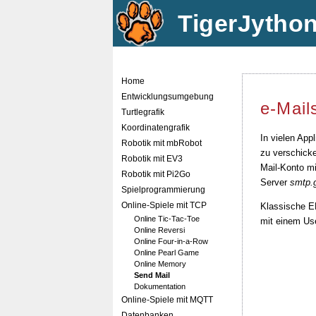
TigerJytho
Home
Entwicklungsumgebung
e-Mail
Turtlegrafik
Koordinatengrafik
In vielen App
Robotik mit mbRobot
zu verschicke
Robotik mit EV3
Mail-Konto m
Robotik mit Pi2Go
Server
smtp.
Spielprogrammierung
Online-Spiele mit TCP
Klassische E
Online Tic-Tac-Toe
mit einem Us
Online Reversi
Online Four-in-a-Row
Online Pearl Game
Online Memory
Send Mail
Dokumentation
Online-Spiele mit MQTT
Datenbanken