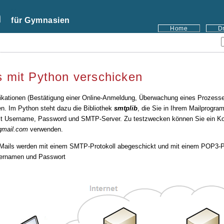
n
xx
für Gymnasien
Home
D
s mit Python verschicken
likationen (Bestätigung einer Online-Anmeldung, Überwachung eines Prozesses
n. Im Python steht dazu die Bibliothek
smtplib
, die Sie in Ihrem Mailprogra
it Username, Password und SMTP-Server. Zu testzwecken können Sie ein Kon
gmail.com
verwenden.
Mails werden mit einem SMTP-Protokoll abegeschickt und mit einem POP3-Pr
ernamen und Passwort