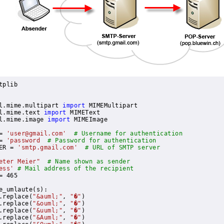
tplib

l.mime.multipart 
import
l.mime.text 
import
l.mime.image 
import
 MIMEImage

= 
'user@gmail.com'
# Username for authentication
= 
'password
# Password for authentication
ER = 
'smtp.gmail.com'
# URL of SMTP server
eter Meier"
# Name shown as sender
ess'
# Mail address of the recipient
= 465

e_umlaute(s):
s.replace(
"&auml;"
, 
"�"
)

.replace(
"&ouml;"
, 
"�"
)

.replace(
"&uuml;"
, 
"�"
)

.replace(
"&Auml;"
, 
"�"
)
