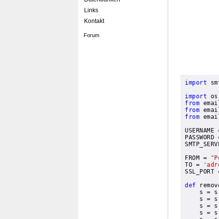
Links
Kontakt
Forum
import
 sm
import
from
 emai
from
 emai
from
 emai
USERNAME 
PASSWORD 
SMTP_SERV
FROM = 
"P
TO = 
'adr
SSL_PORT 
def
 remov

    s = 
    s = s
    s = s
    s = s