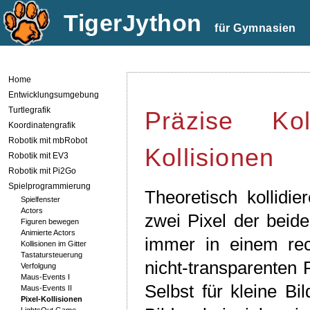
TigerJython
xx
für Gymnasien
Home
Entwicklungsumgebung
Turtlegrafik
Präzise Kol
Koordinatengrafik
Robotik mit mbRobot
Kollisionen
Robotik mit EV3
Robotik mit Pi2Go
Spielprogrammierung
Theoretisch kollidi
Spielfenster
Actors
zwei Pixel der beid
Figuren bewegen
Animierte Actors
immer in einem rec
Kollisionen im Gitter
Tastatursteuerung
nicht-transparenten 
Verfolgung
Maus-Events I
Selbst für kleine Bi
Maus-Events II
Pixel-Kollisionen