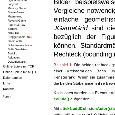
Bilder beispielsw
LightsOut Game
Labyrinth
Memory Game
Vergleiche notwendi
Snake Game
Mastermind
einfache geometris
Reversi Game
Four in a Row
JGameGrid
sind die
Solitaire
Nim Spiel
bezüglich der Figu
FroggerGame
Neu
Game of life
können. Standardmäs
Schwarmsimulation
Skilift Simulation
Rechteck (bounding r
Sudoku
Aufgaben
Dokumentation
Beispiel 1:
Die beiden rechteckig
Online-Spiele mit TCP
einer kreisförmigen Bahn un
Online-Spiele mit MQTT
Fensterrand. Wenn sie zusammen
Datenbanken
die beiden Stäbe ändern ihre Bew
Links
Kontakt
Kollisionen werden als Events erf
Forum
collide()
aufgerufen.
Mit
stick1.addCollisionActor(sti
mitgeteilt, dass er auf Kollisionen 