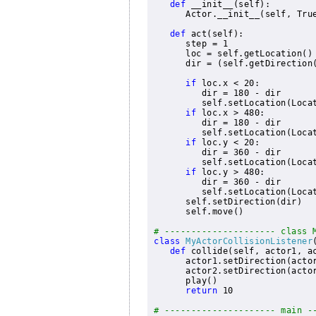
def
 __init__(self):

      Actor.__init__(self, Tru
def
 act(self):

      step = 1

      loc = self.getLocation()

      dir = (self.getDirection(
if
 loc.x < 20:

         dir = 180 - dir

         self.setLocation(Locat
if
 loc.x > 480:

         dir = 180 - dir

         self.setLocation(Locat
if
 loc.y < 20:

         dir = 360 - dir

         self.setLocation(Locat
if
 loc.y > 480:

         dir = 360 - dir

         self.setLocation(Locat
      self.setDirection(dir)

      self.move()

# --------------------- class 
class
MyActorCollisionListener
def
 collide(self, actor1, ac
      actor1.setDirection(actor
      actor2.setDirection(actor
      play()

return
 10

# --------------------- main -