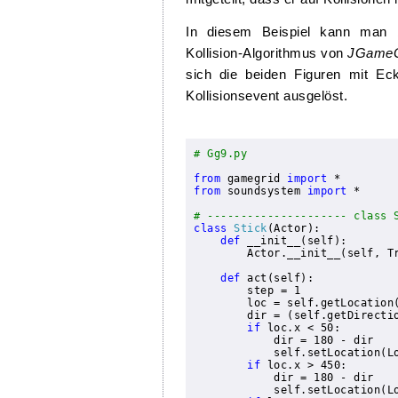
In diesem Beispiel kann man 
Kollision-Algorithmus von
JGameG
sich die beiden Figuren mit Ec
Kollisionsevent ausgelöst.
# Gg9.py
from
 gamegrid 
import
from
 soundsystem 
import
 *
# --------------------- class 
class
Stick
(Actor):

def
 __init__(self):

        Actor.__init__(self, T
def
 act(self):

        step = 1

        loc = self.getLocation(
        dir = (self.getDirectio
if
 loc.x < 50:

            dir = 180 - dir

            self.setLocation(Lo
if
 loc.x > 450:

            dir = 180 - dir

            self.setLocation(Lo