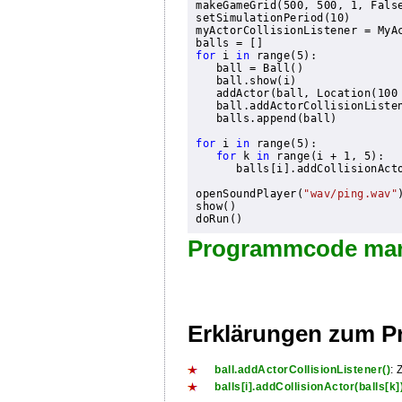

makeGameGrid(500, 500, 1, False
setSimulationPeriod(10)

myActorCollisionListener = MyAc
for
 i 
in
 range(5):

   ball = Ball()

   ball.show(i)

   addActor(ball, Location(100 
ball.addActorCollisionListe
   balls.append(ball)

for
 i 
in
 range(5):

for
 k 
in
 range(i + 1, 5):

balls[i].addCollisionAct
openSoundPlayer(
"wav/ping.wav"
show()

Programmcode mar
Erklärungen zum 
ball.addActorCollisionListener()
: 
balls[i].addCollisionActor(balls[k]