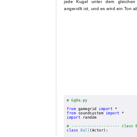
jede Kugel unter dem gleichen 
angerollt ist, und es wird ein Ton a
# Gg9a.py
from
 gamegrid 
import
from
 soundsystem 
import
import
 random

# --------------------- class 
class
Ball
(Actor):
