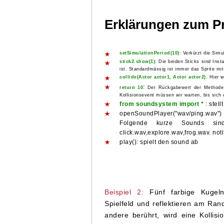
Erklärungen zum 
setSimulationPeriod(10)
: Verkürzt die Sim
stick2.show(1)
: Die beiden Sticks sind Ins
ist. Standardmässig ist immer das Sprite mit
collide(Actor actor1, Actor actor2)
. Hier 
:
return 10
Der Rückgabewert der Methode co
Kollisionsevent müssen wir warten, bis sich 
from soundsystem import *
: stel
openSoundPlayer("wav/ping.wav") : 
Folgende kurze Sounds sind i
click.wav,explore.wav,frog.wav. not
play(): spielt den sound ab
Beispiel 2:
Fünf farbige Kugeln
Spielfeld und reflektieren am Ran
andere berührt, wird eine Kollisio