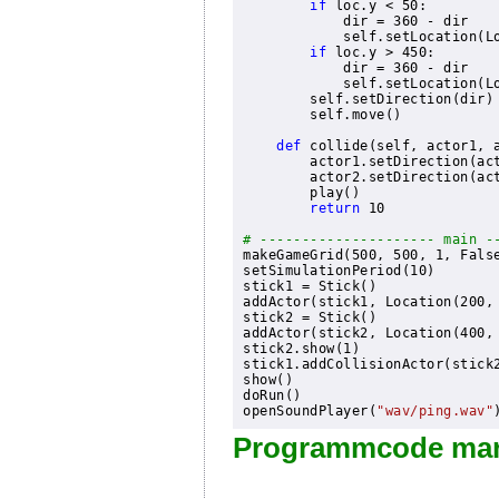
if
 loc.y < 50:

            dir = 360 - dir

            self.setLocation(Lo
if
 loc.y > 450:

            dir = 360 - dir

            self.setLocation(Lo
        self.setDirection(dir)

        self.move()

def
collide(self, actor1, 
        actor1.setDirection(act
        actor2.setDirection(act
        play()

return
 10
# --------------------- main -
setSimulationPeriod(10)

stick1 = Stick()

addActor(stick1, Location(200, 
stick2 = Stick()

stick2.show(1)
stick1.addCollisionActor(stick

show()

doRun()

openSoundPlayer(
"wav/ping.wav"
Programmcode mar