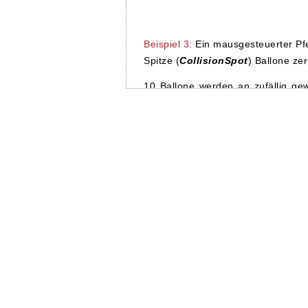
Beispiel 3:
Ein mausgesteuerter Pfe
Spitze (
CollisionSpot
) Ballone zer
10 Ballone werden an zufällig gew
Beim Pfeil wird der End
dart.setCollisionSpot(new Point
festgelegt. Zur Bestimmung des
Koordinatensystem mit Ursprung 
Spritebildes verwendet. Das Spriteb
d.h. (30, 0) sind die Koordinaten 
Der Pfeil dreht sich in die Rich
wird in der Klasse
Dart
mit folgend
folgt dem Mauscursor und e
Cursorposition. Jedesmal, wenn die
5 Pixel voneinander entfernt
Verbindungsgerade der beiden P