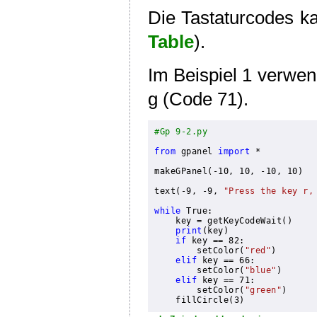
Die Tastaturcodes k
Table
).
Im Beispiel 1 verwen
g (Code 71).
#Gp 9-2.py
from
 gpanel 
import
 *

makeGPanel(-10, 10, -10, 10)

text(-9, -9, 
"Press the key r,
while
 True:

key = getKeyCodeWait()
print
(key)
if
 key == 82:

        setColor(
"red"
)

elif
 key == 66:

        setColor(
"blue"
)

elif
 key == 71:

        setColor(
"green"
)    
