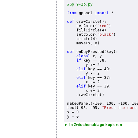
#Gp 9-2b.py
from
 gpanel 
import
 *

def
 drawCircle():

    setColor(
"red"
)

    fillCircle(4)

    setColor(
"black"
)

    circle(4)

    move(x, y)

def
 onKeyPressed(key):
global
 x, y
if
 key == 38:

        y += 2 

elif
 key == 40:

        y -= 2

elif
 key == 37:

        x -= 2

elif
 key == 39:

        x += 2      

    drawCircle()

makeGPanel(-100, 100, -100, 10
text(-95, -95, 
"Press the curs
x = 0

► In Zwischenablage kopieren