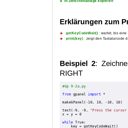
► In Zwischenablage kopieren
Erklärungen zum 
getKeyCodeWait()
: wartet, bis ein
print(key)
: zeigt den Tastaturcode 
Beispiel 2
: Zeichn
RIGHT
#Gp 9-2a.py
from
 gpanel 
import
 *

makeGPanel(-10, 10, -10, 10)

text(-9, -9, 
"Press the cursor
x = y = 0

while
 True:

key = getKeyCodeWait()