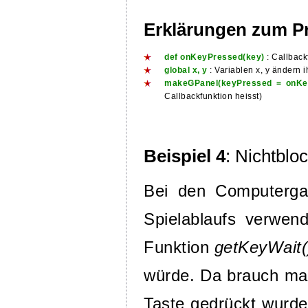
Erklärungen zum 
def onKeyPressed(key)
: Callback
global x, y
: Variablen x, y ändern 
makeGPanel(keyPressed = onKe
Callbackfunktion heisst)
Beispiel 4
: Nichtblo
Bei den Computergam
Spielablaufs verwen
Funktion
getKeyWait(
würde. Da brauch man
Taste gedrückt wurde