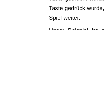
Taste gedrück wurde, 
Spiel weiter.
Unser Beispiel ist 
ersten Drück einer 
beginnt sich der Sn
dieser Tasten kann m
Das Beispiel e
Zustandsprogrammier
der Snake in einen Z
lange, bis ihn das 