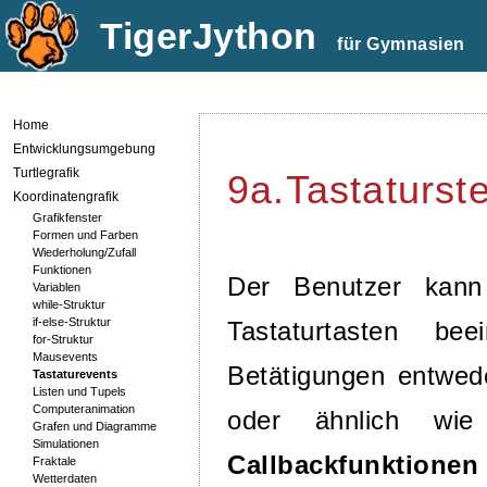
TigerJython
xx
für Gymnasien
Home
Entwicklungsumgebung
Turtlegrafik
9a.Tastaturst
Koordinatengrafik
Grafikfenster
Formen und Farben
Wiederholung/Zufall
Funktionen
Der Benutzer kann
Variablen
while-Struktur
if-else-Struktur
Tastaturtasten be
for-Struktur
Mausevents
Betätigungen entwed
Tastaturevents
Listen und Tupels
Computeranimation
oder ähnlich wi
Grafen und Diagramme
Simulationen
Callbackfunktionen
Fraktale
Wetterdaten