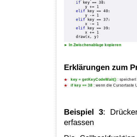
if
 key == 38:

        y += 1 
elif
 key == 40:

        y -= 1

elif
 key == 37:

        x -= 1

elif
 key == 39:

        x += 1      

► In Zwischenablage kopieren
Erklärungen zum 
key = getKeyCodeWait()
: speichert
if key == 38
: wenn die Cursortaste 
Beispiel 3
: Drücke
erfassen