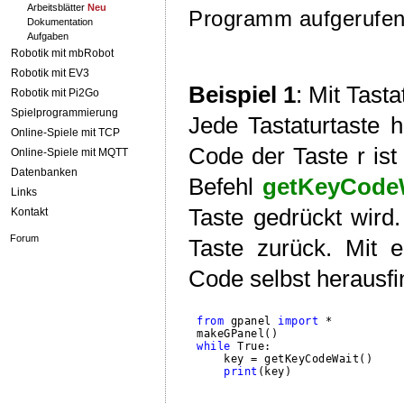
Arbeitsblätter
Neu
Programm aufgerufen
Dokumentation
Aufgaben
Robotik mit mbRobot
Robotik mit EV3
Beispiel 1
: Mit Tast
Robotik mit Pi2Go
Spielprogrammierung
Jede Tastaturtaste
Online-Spiele mit TCP
Code der Taste r ist
Online-Spiele mit MQTT
Datenbanken
Befehl
getKeyCodeW
Links
Taste gedrückt wird.
Kontakt
Forum
Taste zurück. Mit
Code selbst herausfi
from
 gpanel 
import
 *

while
 True:

    key = getKeyCodeWait()

print
(key)
